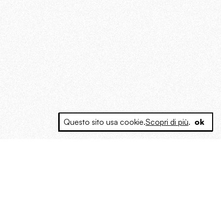
Questo sito usa cookie.
Scopri di più
.
ok
e a produrre contenuti esclusivi e inediti
posta le masse, spariglia le idee.