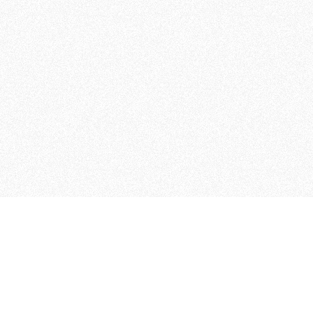
 che riunisce cinque testate giornalistiche, che oltr
rganizza eventi di vario genere, smuove le coscienze, s