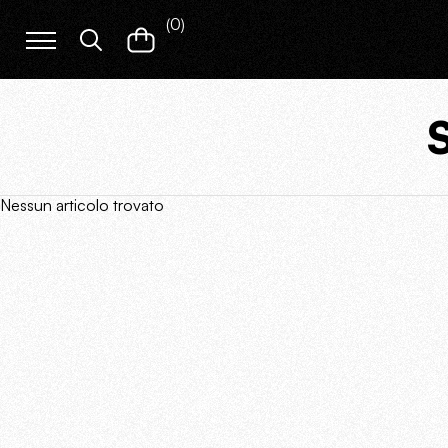
(
0
)
S
Nessun articolo trovato