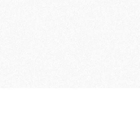
MAGOG è un gruppo editoriale
quotidiani, pubblica libri, o