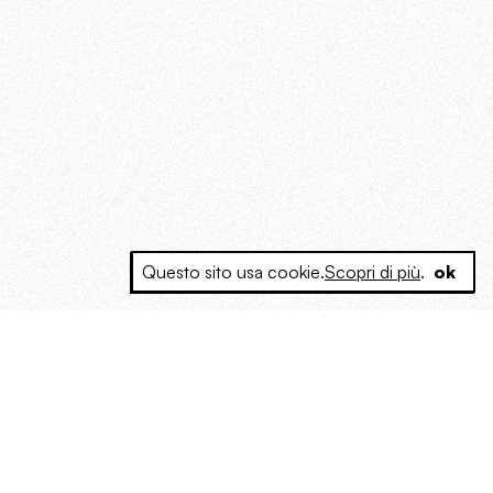
Questo sito usa cookie.
Scopri di più
.
ok
e a produrre contenuti esclusivi e inediti
posta le masse, spariglia le idee.