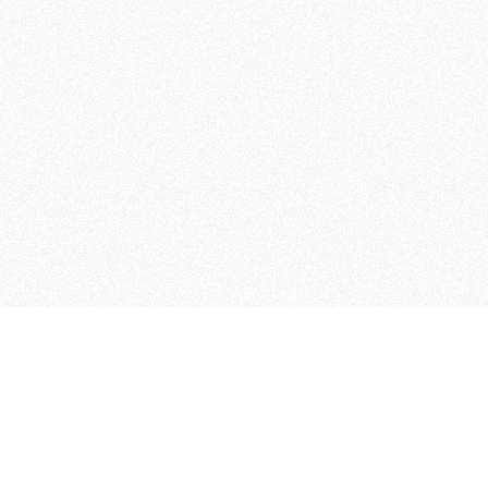
MAGOG è un gruppo editoriale
quotidiani, pubblica libri, o