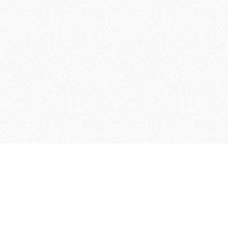
 che riunisce cinque testate giornalistiche, che oltr
rganizza eventi di vario genere, smuove le coscienze, s