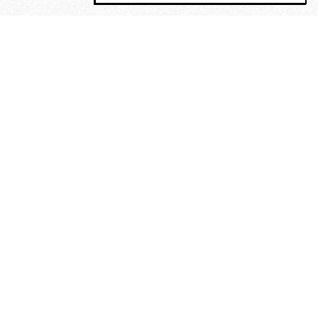
MAGOG è un gruppo editoriale che
riunisce cinque testate giornalistiche, che
oltre a produrre contenuti esclusivi e
inediti quotidiani, pubblica libri, organizza
eventi di vario genere, smuove le
coscienze, sposta le masse, spariglia le
idee.
“Scrivere è dare un senso al
soffrire”. Alchimia di Alejandra
Pizarnik