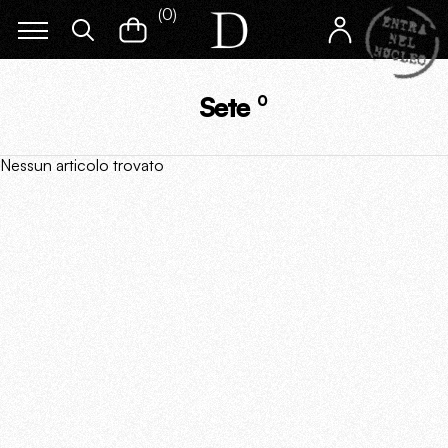
(
0
)
Sete
0
Nessun articolo trovato