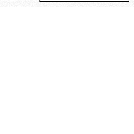
MAGOG è un gruppo editoriale che
riunisce cinque testate giornalistiche, che
oltre a produrre contenuti esclusivi e
inediti quotidiani, pubblica libri, organizza
eventi di vario genere, smuove le
coscienze, sposta le masse, spariglia le
idee.
“Vide uomini che divoravano
altri uomini” – o della ricerca
dell’armonia