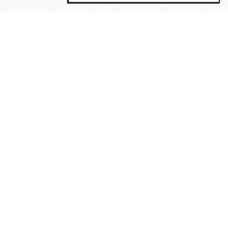
MAGOG è un gruppo editoriale che
riunisce cinque testate giornalistiche, che
oltre a produrre contenuti esclusivi e
inediti quotidiani, pubblica libri, organizza
eventi di vario genere, smuove le
coscienze, sposta le masse, spariglia le
idee.
Era lui?