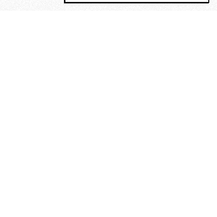
MAGOG è un gruppo editoriale che
riunisce cinque testate giornalistiche, che
oltre a produrre contenuti esclusivi e
inediti quotidiani, pubblica libri, organizza
eventi di vario genere, smuove le
coscienze, sposta le masse, spariglia le
idee.
“Scrivere è dare un senso al
soffrire”. Alchimia di Alejandra
Pizarnik