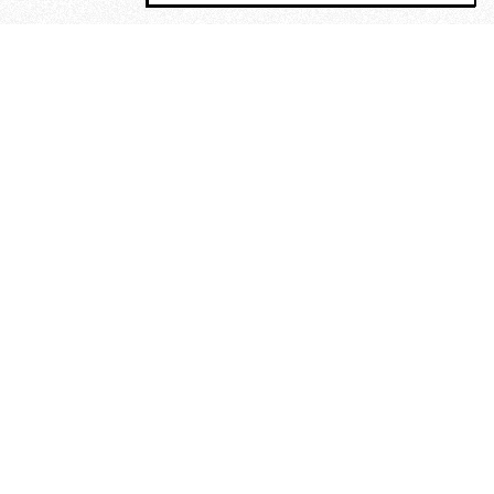
MAGOG è un gruppo editoriale che
riunisce cinque testate giornalistiche, che
oltre a produrre contenuti esclusivi e
inediti quotidiani, pubblica libri, organizza
eventi di vario genere, smuove le
coscienze, sposta le masse, spariglia le
idee.
Era lui?