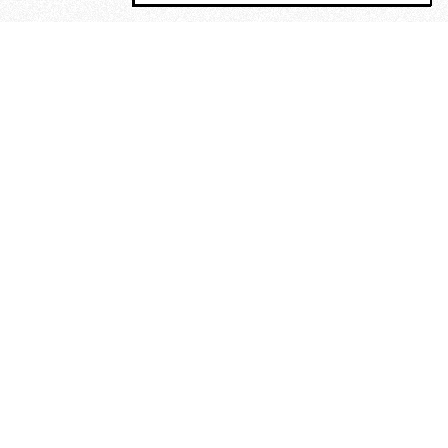
MAGOG è un gruppo editoriale che
riunisce cinque testate giornalistiche, che
oltre a produrre contenuti esclusivi e
inediti quotidiani, pubblica libri, organizza
eventi di vario genere, smuove le
coscienze, sposta le masse, spariglia le
idee.
“Un artista deve essere
reazionario”: Evelyn Waugh, lo
scrittore contro tutti