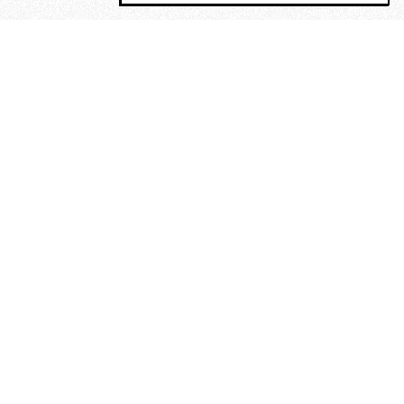
MAGOG è un gruppo editoriale che
riunisce cinque testate giornalistiche, che
oltre a produrre contenuti esclusivi e
inediti quotidiani, pubblica libri, organizza
eventi di vario genere, smuove le
coscienze, sposta le masse, spariglia le
idee.
“Vide uomini che divoravano
altri uomini” – o della ricerca
dell’armonia