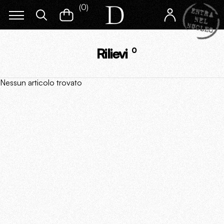
(
0
)
Rilievi
0
Nessun articolo trovato