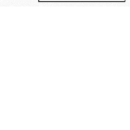
MAGOG è un gruppo editoriale che
riunisce cinque testate giornalistiche, che
oltre a produrre contenuti esclusivi e
inediti quotidiani, pubblica libri, organizza
eventi di vario genere, smuove le
coscienze, sposta le masse, spariglia le
idee.
“Nella mollica delle stelle”. Le
poesie di Maurice Chappaz, un
Rimbaud perduto in Tibet