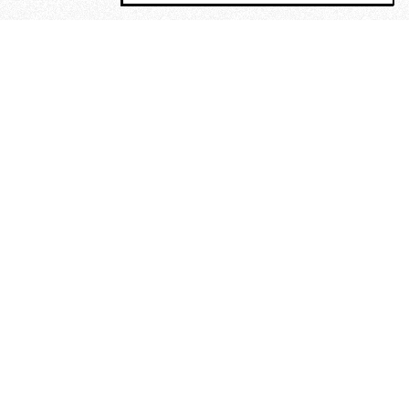
MAGOG è un gruppo editoriale che
riunisce cinque testate giornalistiche, che
oltre a produrre contenuti esclusivi e
inediti quotidiani, pubblica libri, organizza
eventi di vario genere, smuove le
coscienze, sposta le masse, spariglia le
idee.
“Un artista deve essere
reazionario”: Evelyn Waugh, lo
scrittore contro tutti