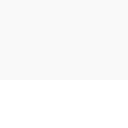
MAGOG è un gruppo editoriale
quotidiani, pubblica libri, o