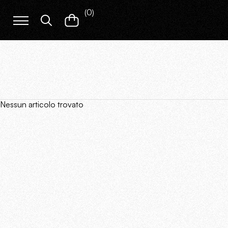
(
0
)
Nessun articolo trovato