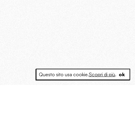
Questo sito usa cookie.
Scopri di più
.
ok
e a produrre contenuti esclusivi e inediti
posta le masse, spariglia le idee.