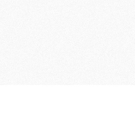
 che riunisce cinque testate giornalistiche, che oltr
rganizza eventi di vario genere, smuove le coscienze, s