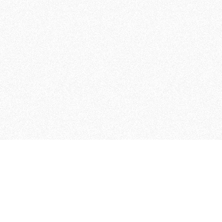
 che riunisce cinque testate giornalistiche, che oltr
rganizza eventi di vario genere, smuove le coscienze, s