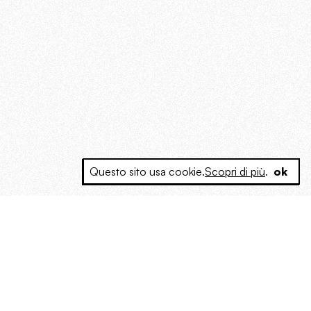
Questo sito usa cookie.
Scopri di più
.
ok
e a produrre contenuti esclusivi e inediti
posta le masse, spariglia le idee.