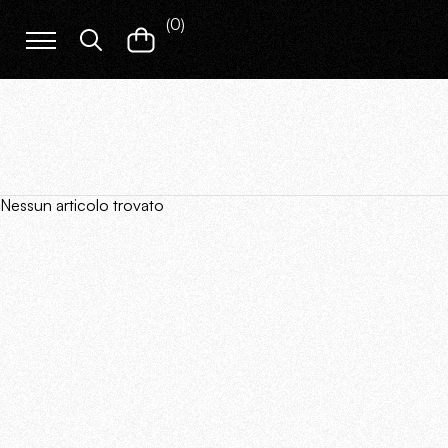
(
0
)
Nessun articolo trovato