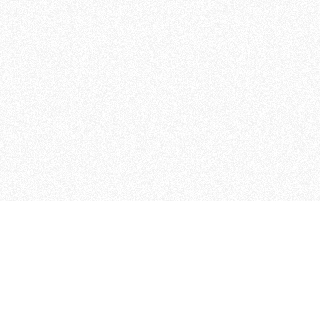
MAGOG è un gruppo editoriale
quotidiani, pubblica libri, o