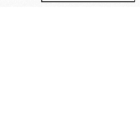
MAGOG è un gruppo editoriale che
riunisce cinque testate giornalistiche, che
oltre a produrre contenuti esclusivi e
inediti quotidiani, pubblica libri, organizza
eventi di vario genere, smuove le
coscienze, sposta le masse, spariglia le
idee.
“Vide uomini che divoravano
altri uomini” – o della ricerca
dell’armonia