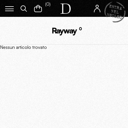
(
0
)
Rayway
0
Nessun articolo trovato