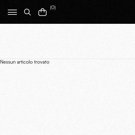
(
0
)
Nessun articolo trovato