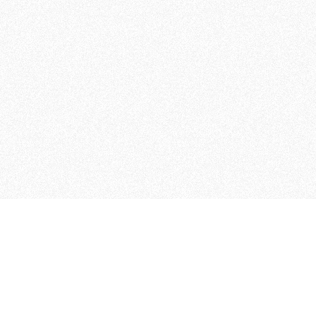
 che riunisce cinque testate giornalistiche, che oltr
rganizza eventi di vario genere, smuove le coscienze, s