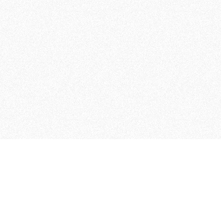
MAGOG è un gruppo editoriale
quotidiani, pubblica libri, o