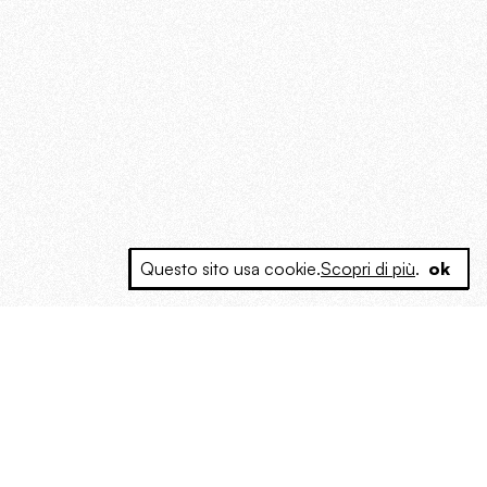
Questo sito usa cookie.
Scopri di più
.
ok
e a produrre contenuti esclusivi e inediti
posta le masse, spariglia le idee.