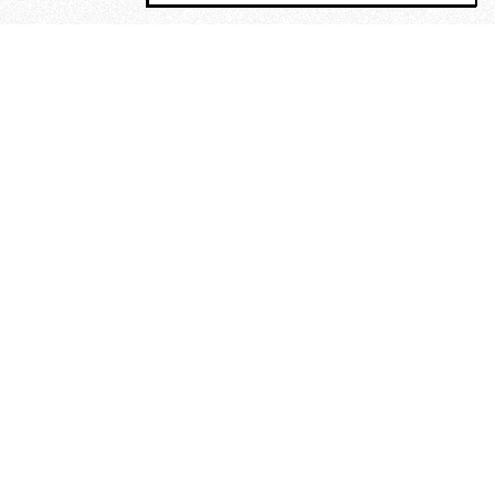
MAGOG è un gruppo editoriale che
riunisce cinque testate giornalistiche, che
oltre a produrre contenuti esclusivi e
inediti quotidiani, pubblica libri, organizza
eventi di vario genere, smuove le
coscienze, sposta le masse, spariglia le
idee.
“Vide uomini che divoravano
altri uomini” – o della ricerca
dell’armonia