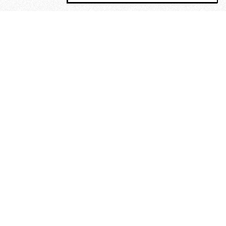
MAGOG è un gruppo editoriale che
riunisce cinque testate giornalistiche, che
oltre a produrre contenuti esclusivi e
inediti quotidiani, pubblica libri, organizza
eventi di vario genere, smuove le
coscienze, sposta le masse, spariglia le
idee.
“Vide uomini che divoravano
altri uomini” – o della ricerca
dell’armonia