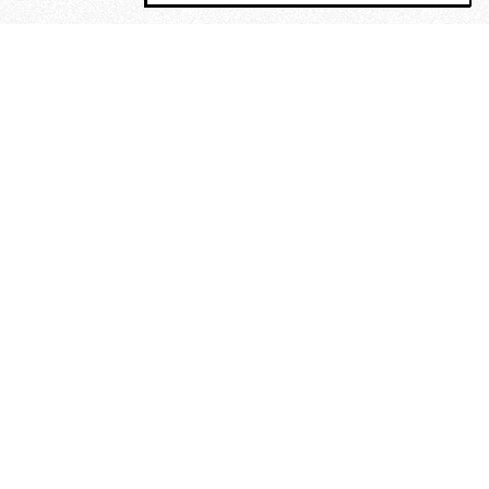
MAGOG è un gruppo editoriale che
riunisce cinque testate giornalistiche, che
oltre a produrre contenuti esclusivi e
inediti quotidiani, pubblica libri, organizza
eventi di vario genere, smuove le
coscienze, sposta le masse, spariglia le
idee.
Era lui?