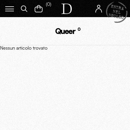
(
0
)
Queer
0
Nessun articolo trovato