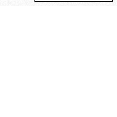
MAGOG è un gruppo editoriale che
riunisce cinque testate giornalistiche, che
oltre a produrre contenuti esclusivi e
inediti quotidiani, pubblica libri, organizza
eventi di vario genere, smuove le
coscienze, sposta le masse, spariglia le
idee.
Era lui?