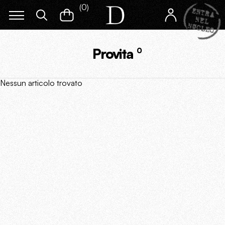
(
0
)
Provita
0
Nessun articolo trovato