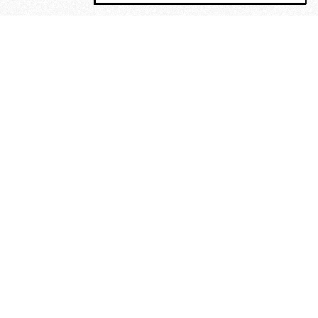
MAGOG è un gruppo editoriale che
riunisce cinque testate giornalistiche, che
oltre a produrre contenuti esclusivi e
inediti quotidiani, pubblica libri, organizza
eventi di vario genere, smuove le
coscienze, sposta le masse, spariglia le
idee.
“Vide uomini che divoravano
altri uomini” – o della ricerca
dell’armonia