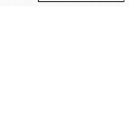
MAGOG è un gruppo editoriale che
riunisce cinque testate giornalistiche, che
oltre a produrre contenuti esclusivi e
inediti quotidiani, pubblica libri, organizza
eventi di vario genere, smuove le
coscienze, sposta le masse, spariglia le
idee.
“Scrivere è dare un senso al
soffrire”. Alchimia di Alejandra
Pizarnik