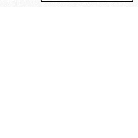
MAGOG è un gruppo editoriale che
riunisce cinque testate giornalistiche, che
oltre a produrre contenuti esclusivi e
inediti quotidiani, pubblica libri, organizza
eventi di vario genere, smuove le
coscienze, sposta le masse, spariglia le
idee.
Era lui?