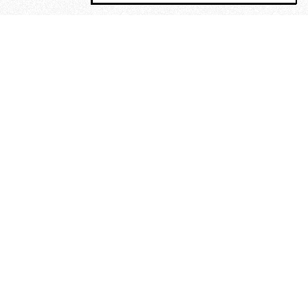
MAGOG è un gruppo editoriale che
riunisce cinque testate giornalistiche, che
oltre a produrre contenuti esclusivi e
inediti quotidiani, pubblica libri, organizza
eventi di vario genere, smuove le
coscienze, sposta le masse, spariglia le
idee.
“Scrivere è dare un senso al
soffrire”. Alchimia di Alejandra
Pizarnik