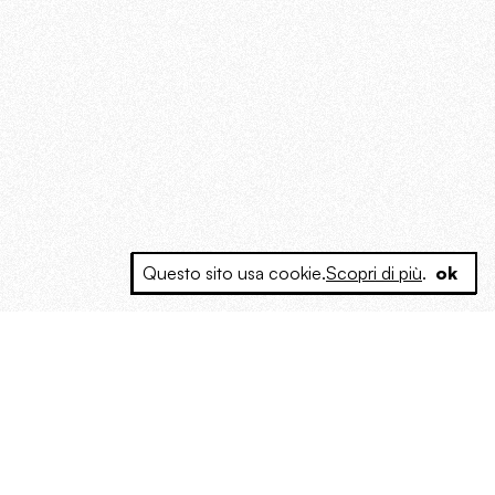
Questo sito usa cookie.
Scopri di più
.
ok
e a produrre contenuti esclusivi e inediti
posta le masse, spariglia le idee.