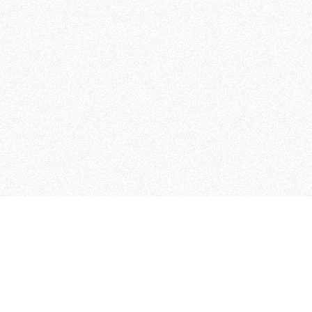
 che riunisce cinque testate giornalistiche, che oltr
rganizza eventi di vario genere, smuove le coscienze, s