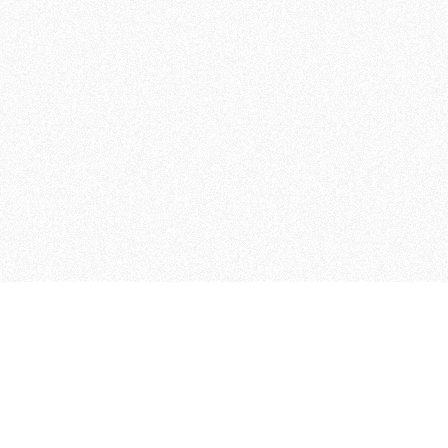
MAGOG è un gruppo editoriale
quotidiani, pubblica libri, o