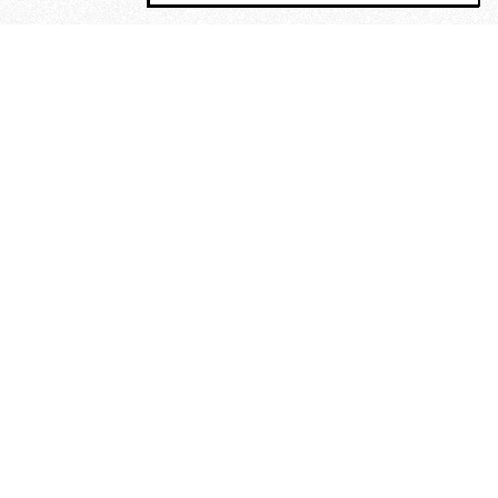
MAGOG è un gruppo editoriale che
riunisce cinque testate giornalistiche, che
oltre a produrre contenuti esclusivi e
inediti quotidiani, pubblica libri, organizza
eventi di vario genere, smuove le
coscienze, sposta le masse, spariglia le
idee.
“Un artista deve essere
reazionario”: Evelyn Waugh, lo
scrittore contro tutti