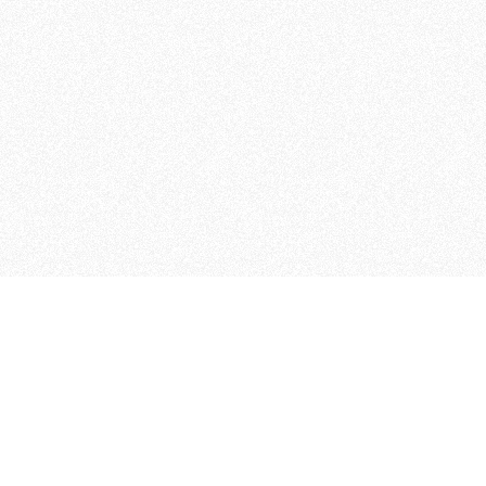
 che riunisce cinque testate giornalistiche, che oltr
rganizza eventi di vario genere, smuove le coscienze, s