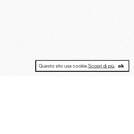
Questo sito usa cookie.
Scopri di più
.
ok
e a produrre contenuti esclusivi e inediti
posta le masse, spariglia le idee.