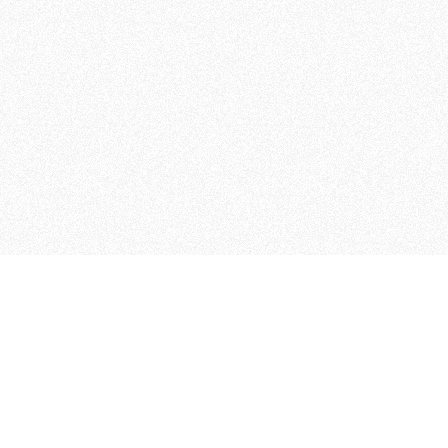
MAGOG è un gruppo editoriale
quotidiani, pubblica libri, o