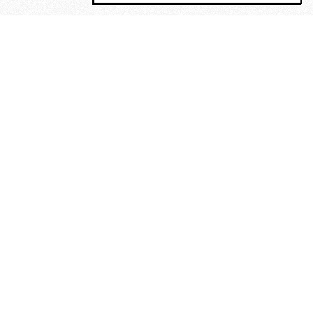
MAGOG è un gruppo editoriale che
riunisce cinque testate giornalistiche, che
oltre a produrre contenuti esclusivi e
inediti quotidiani, pubblica libri, organizza
eventi di vario genere, smuove le
coscienze, sposta le masse, spariglia le
idee.
Era lui?