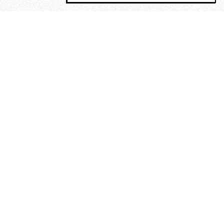
MAGOG è un gruppo editoriale che
riunisce cinque testate giornalistiche, che
oltre a produrre contenuti esclusivi e
inediti quotidiani, pubblica libri, organizza
eventi di vario genere, smuove le
coscienze, sposta le masse, spariglia le
idee.
“Scrivere è dare un senso al
soffrire”. Alchimia di Alejandra
Pizarnik