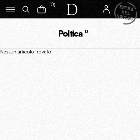
(
0
)
Poltica
0
Nessun articolo trovato