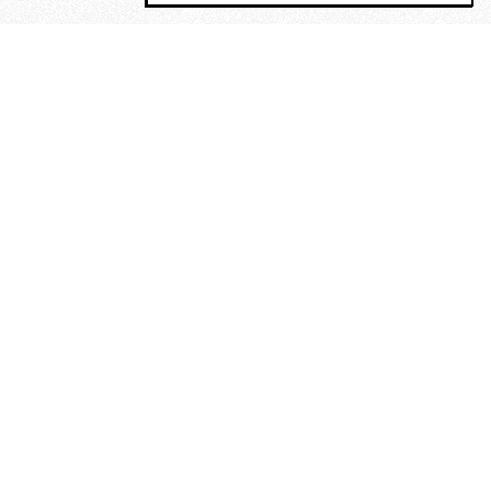
MAGOG è un gruppo editoriale che
riunisce cinque testate giornalistiche, che
oltre a produrre contenuti esclusivi e
inediti quotidiani, pubblica libri, organizza
eventi di vario genere, smuove le
coscienze, sposta le masse, spariglia le
idee.
“Vide uomini che divoravano
altri uomini” – o della ricerca
dell’armonia