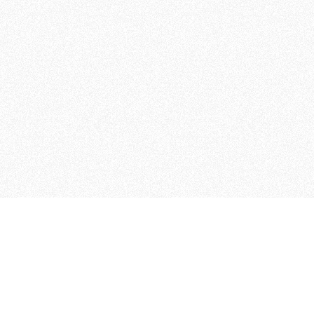
 che riunisce cinque testate giornalistiche, che oltr
rganizza eventi di vario genere, smuove le coscienze, s