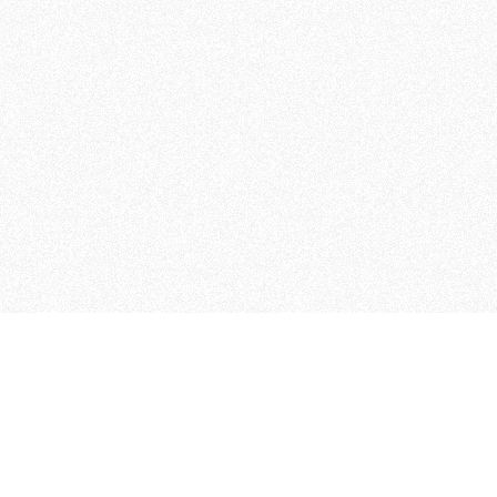
MAGOG è un gruppo editoriale
quotidiani, pubblica libri, o