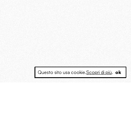
Questo sito usa cookie.
Scopri di più
.
ok
e a produrre contenuti esclusivi e inediti
posta le masse, spariglia le idee.