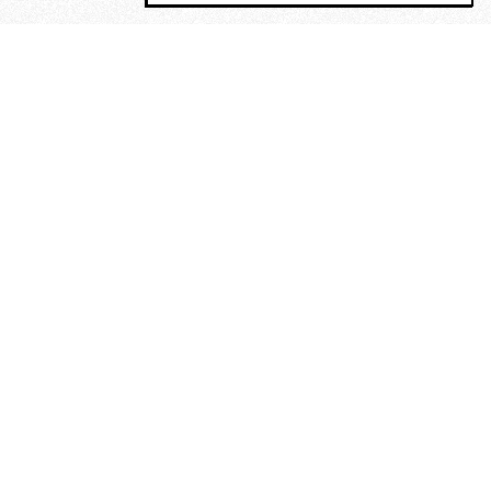
MAGOG è un gruppo editoriale che
riunisce cinque testate giornalistiche, che
oltre a produrre contenuti esclusivi e
inediti quotidiani, pubblica libri, organizza
eventi di vario genere, smuove le
coscienze, sposta le masse, spariglia le
idee.
Era lui?