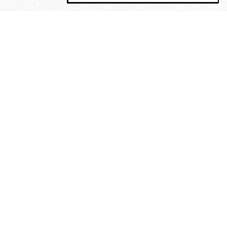
MAGOG è un gruppo editoriale che
riunisce cinque testate giornalistiche, che
oltre a produrre contenuti esclusivi e
inediti quotidiani, pubblica libri, organizza
eventi di vario genere, smuove le
coscienze, sposta le masse, spariglia le
idee.
“Vide uomini che divoravano
altri uomini” – o della ricerca
dell’armonia