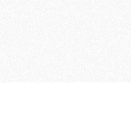
MAGOG è un gruppo editoriale
quotidiani, pubblica libri, o