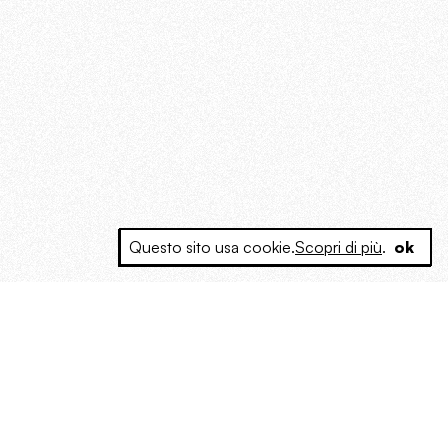
Questo sito usa cookie.
Scopri di più
.
ok
e a produrre contenuti esclusivi e inediti
posta le masse, spariglia le idee.