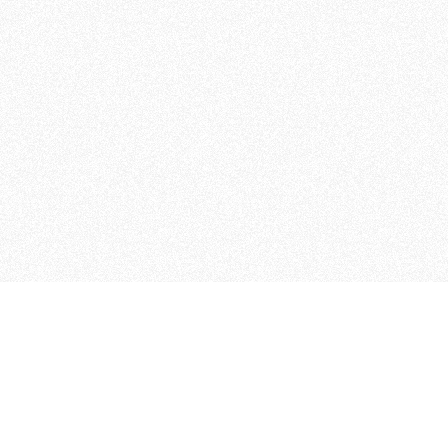
 che riunisce cinque testate giornalistiche, che oltr
rganizza eventi di vario genere, smuove le coscienze, s