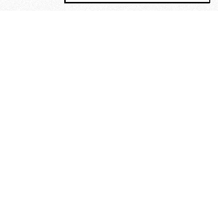
MAGOG è un gruppo editoriale che
riunisce cinque testate giornalistiche, che
oltre a produrre contenuti esclusivi e
inediti quotidiani, pubblica libri, organizza
eventi di vario genere, smuove le
coscienze, sposta le masse, spariglia le
idee.
“Un artista deve essere
reazionario”: Evelyn Waugh, lo
scrittore contro tutti