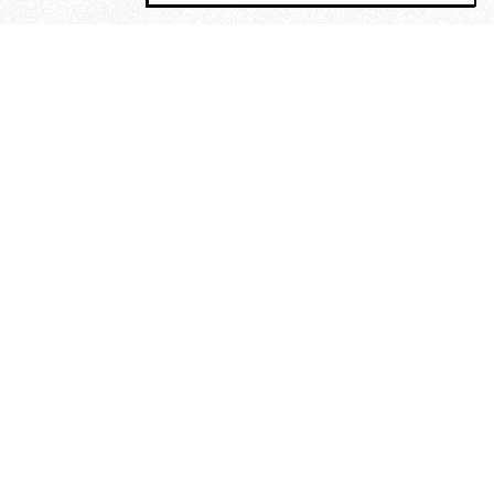
MAGOG è un gruppo editoriale che
riunisce cinque testate giornalistiche, che
oltre a produrre contenuti esclusivi e
inediti quotidiani, pubblica libri, organizza
eventi di vario genere, smuove le
coscienze, sposta le masse, spariglia le
idee.
“Vide uomini che divoravano
altri uomini” – o della ricerca
dell’armonia