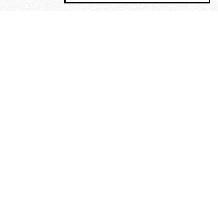
MAGOG è un gruppo editoriale che
riunisce cinque testate giornalistiche, che
oltre a produrre contenuti esclusivi e
inediti quotidiani, pubblica libri, organizza
eventi di vario genere, smuove le
coscienze, sposta le masse, spariglia le
idee.
“Vide uomini che divoravano
altri uomini” – o della ricerca
dell’armonia