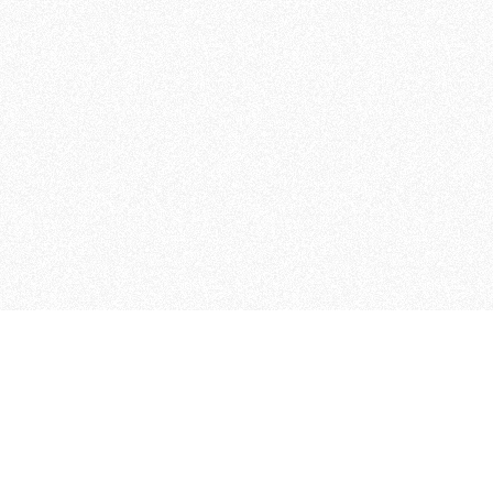
MAGOG è un gruppo editoriale
quotidiani, pubblica libri, o