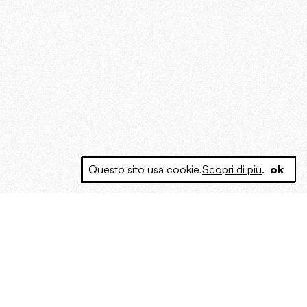
Questo sito usa cookie.
Scopri di più
.
ok
e a produrre contenuti esclusivi e inediti
posta le masse, spariglia le idee.