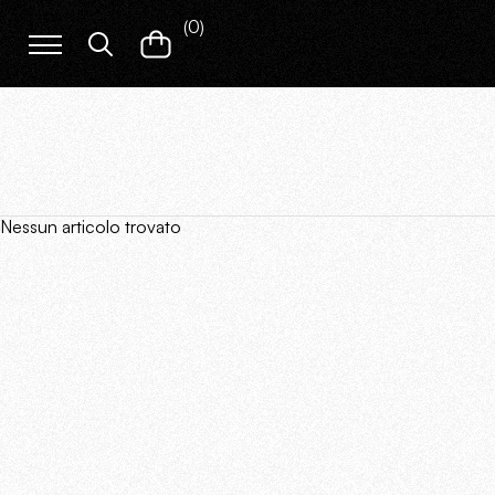
(
0
)
Nessun articolo trovato