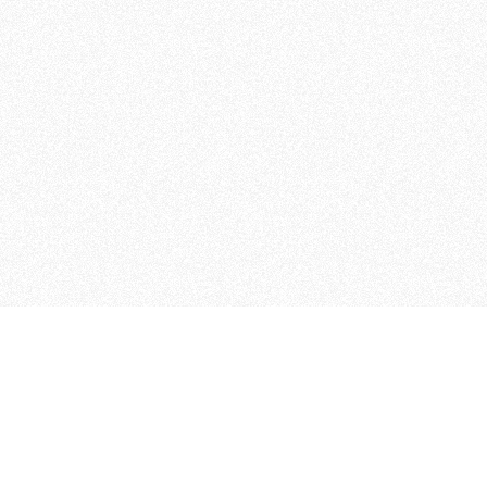
 che riunisce cinque testate giornalistiche, che oltr
rganizza eventi di vario genere, smuove le coscienze, s