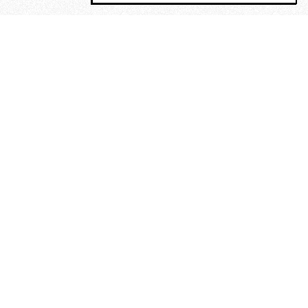
MAGOG è un gruppo editoriale che
riunisce cinque testate giornalistiche, che
oltre a produrre contenuti esclusivi e
inediti quotidiani, pubblica libri, organizza
eventi di vario genere, smuove le
coscienze, sposta le masse, spariglia le
idee.
“Un artista deve essere
reazionario”: Evelyn Waugh, lo
scrittore contro tutti