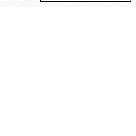
MAGOG è un gruppo editoriale che
riunisce cinque testate giornalistiche, che
oltre a produrre contenuti esclusivi e
inediti quotidiani, pubblica libri, organizza
eventi di vario genere, smuove le
coscienze, sposta le masse, spariglia le
idee.
“Scrivere è dare un senso al
soffrire”. Alchimia di Alejandra
Pizarnik