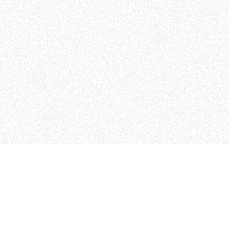
 che riunisce cinque testate giornalistiche, che oltr
rganizza eventi di vario genere, smuove le coscienze, s