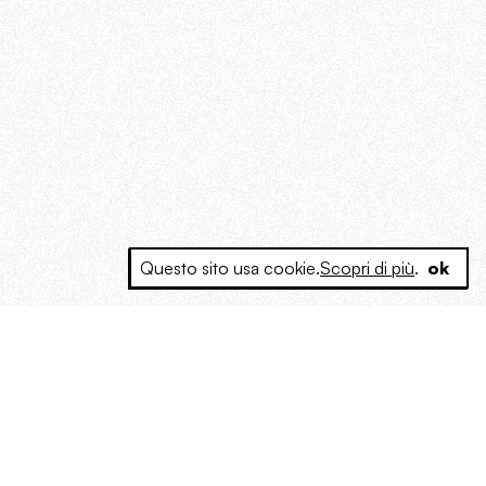
Questo sito usa cookie.
Scopri di più
.
ok
e a produrre contenuti esclusivi e inediti
posta le masse, spariglia le idee.