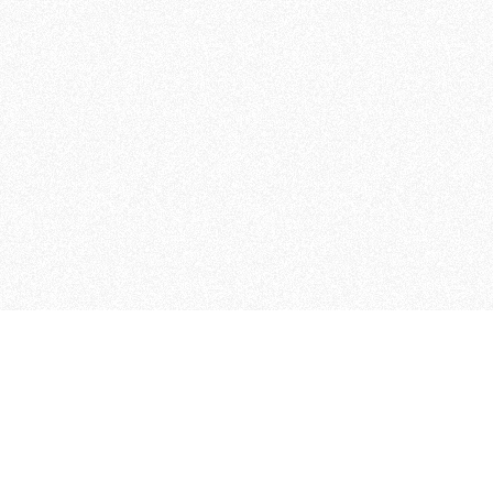
MAGOG è un gruppo editoriale
quotidiani, pubblica libri, o