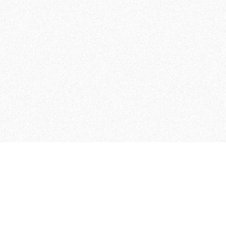
 che riunisce cinque testate giornalistiche, che oltr
rganizza eventi di vario genere, smuove le coscienze, s