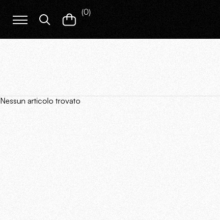
(
0
)
Nessun articolo trovato