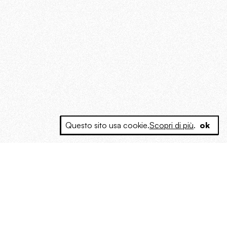
Questo sito usa cookie.
Scopri di più
.
ok
e a produrre contenuti esclusivi e inediti
posta le masse, spariglia le idee.