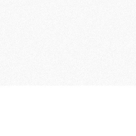
MAGOG è un gruppo editoriale
quotidiani, pubblica libri, o