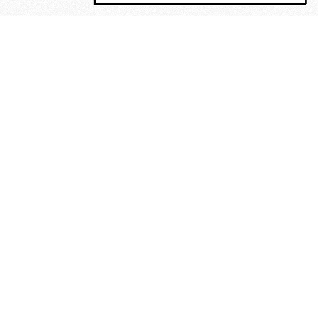
MAGOG è un gruppo editoriale che
riunisce cinque testate giornalistiche, che
oltre a produrre contenuti esclusivi e
inediti quotidiani, pubblica libri, organizza
eventi di vario genere, smuove le
coscienze, sposta le masse, spariglia le
idee.
Era lui?