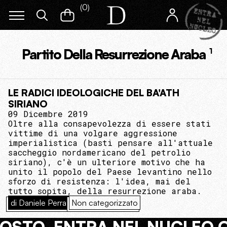
(
0
)
Partito Della Resurrezione Araba
1
LE RADICI IDEOLOGICHE DEL BA'ATH
SIRIANO
09 Dicembre 2019
Oltre alla consapevolezza di essere stati
vittime di una volgare aggressione
imperialistica (basti pensare all'attuale
saccheggio nordamericano del petrolio
siriano), c'è un ulteriore motivo che ha
unito il popolo del Paese levantino nello
sforzo di resistenza: l'idea, mai del
tutto sopita, della resurrezione araba.
di Daniele Perra
Non categorizzato