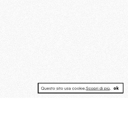
Questo sito usa cookie.
Scopri di più
.
ok
MAGOG è un gruppo editoriale che
riunisce cinque testate giornalistiche, che