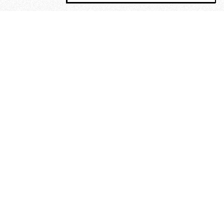
MAGOG è un gruppo editoriale che
riunisce cinque testate giornalistiche, che
oltre a produrre contenuti esclusivi e
inediti quotidiani, pubblica libri, organizza
eventi di vario genere, smuove le
coscienze, sposta le masse, spariglia le
idee.
“Vide uomini che divoravano
altri uomini” – o della ricerca
dell’armonia