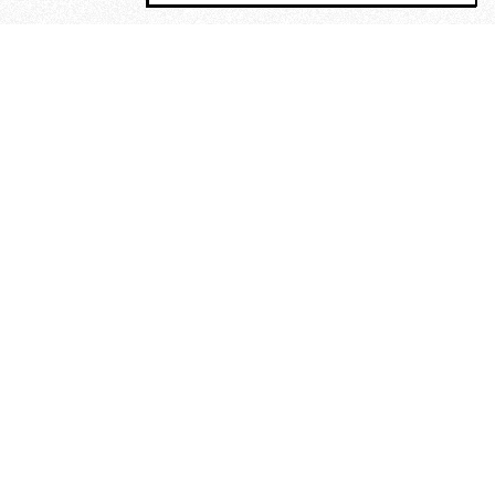
MAGOG è un gruppo editoriale che
riunisce cinque testate giornalistiche, che
oltre a produrre contenuti esclusivi e
inediti quotidiani, pubblica libri, organizza
eventi di vario genere, smuove le
coscienze, sposta le masse, spariglia le
idee.
“Vide uomini che divoravano
altri uomini” – o della ricerca
dell’armonia