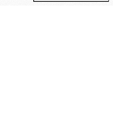
MAGOG è un gruppo editoriale che
riunisce cinque testate giornalistiche, che
oltre a produrre contenuti esclusivi e
inediti quotidiani, pubblica libri, organizza
eventi di vario genere, smuove le
coscienze, sposta le masse, spariglia le
idee.
“Vide uomini che divoravano
altri uomini” – o della ricerca
dell’armonia