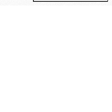
MAGOG è un gruppo editoriale che
riunisce cinque testate giornalistiche, che
oltre a produrre contenuti esclusivi e
inediti quotidiani, pubblica libri, organizza
eventi di vario genere, smuove le
coscienze, sposta le masse, spariglia le
idee.
“Vide uomini che divoravano
altri uomini” – o della ricerca
dell’armonia