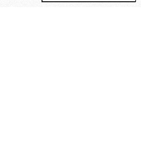
MAGOG è un gruppo editoriale che
riunisce cinque testate giornalistiche, che
oltre a produrre contenuti esclusivi e
inediti quotidiani, pubblica libri, organizza
eventi di vario genere, smuove le
coscienze, sposta le masse, spariglia le
idee.
“Vide uomini che divoravano
altri uomini” – o della ricerca
dell’armonia