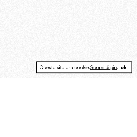
Questo sito usa cookie.
Scopri di più
.
ok
e a produrre contenuti esclusivi e inediti
posta le masse, spariglia le idee.