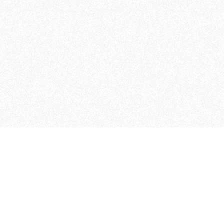
 che riunisce cinque testate giornalistiche, che oltr
rganizza eventi di vario genere, smuove le coscienze, s