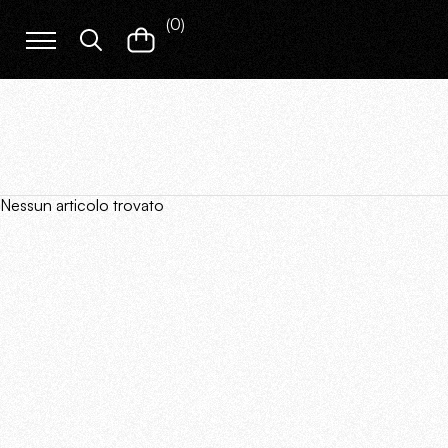
(
0
)
Nessun articolo trovato