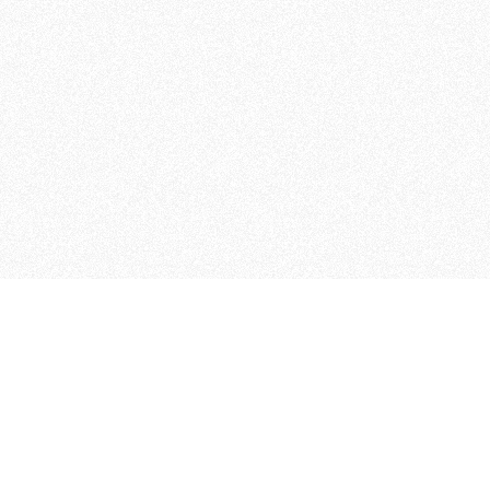
MAGOG è un gruppo editoriale
quotidiani, pubblica libri, o