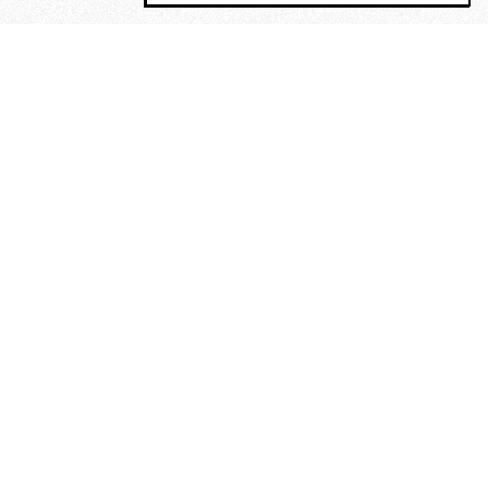
MAGOG è un gruppo editoriale che
riunisce cinque testate giornalistiche, che
oltre a produrre contenuti esclusivi e
inediti quotidiani, pubblica libri, organizza
eventi di vario genere, smuove le
coscienze, sposta le masse, spariglia le
idee.
Era lui?